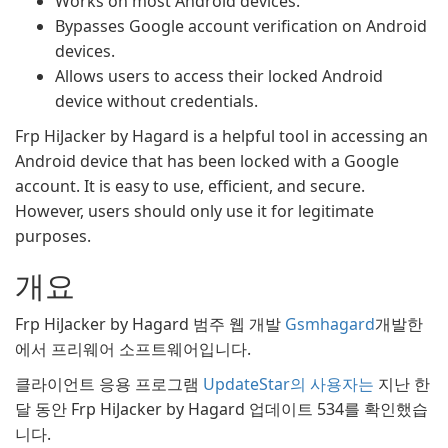
Works on most Android devices.
Bypasses Google account verification on Android
devices.
Allows users to access their locked Android
device without credentials.
Frp HiJacker by Hagard is a helpful tool in accessing an
Android device that has been locked with a Google
account. It is easy to use, efficient, and secure.
However, users should only use it for legitimate
purposes.
개요
Frp HiJacker by Hagard 범주 웹 개발
Gsmhagard
개발한
에서 프리웨어 소프트웨어입니다.
클라이언트 응용 프로그램
UpdateStar의 사용자는
지난 한
달 동안 Frp HiJacker by Hagard 업데이트 534를 확인했습
니다.