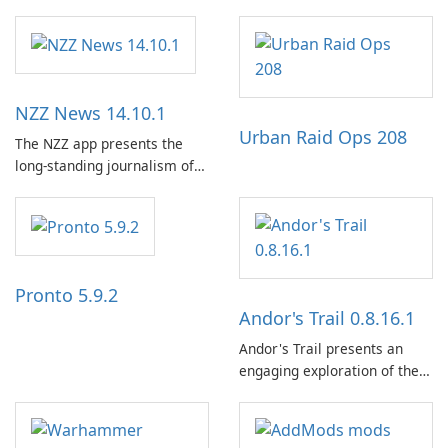
NZZ News 14.10.1
Urban Raid Ops 208
The NZZ app presents the
long-standing journalism of
the NZZ, rooted in
independence, open debate,
and a liberal outlook that
embraces diverse opinion.
Pronto 5.9.2
Andor's Trail 0.8.16.1
Andor's Trail presents an
engaging exploration of the
fantasy world of Dhayavar,
centered around the pursuit
of your brother, Andor,