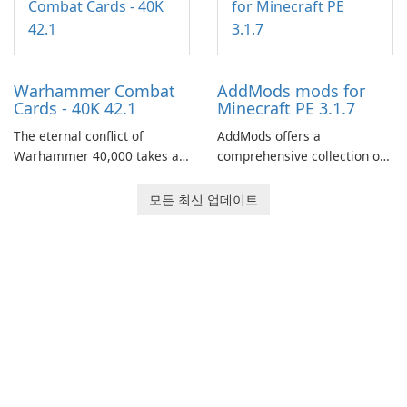
through a quest-driven
narrative inspired by classic
role-playing games.
Warhammer Combat
AddMods mods for
Cards - 40K 42.1
Minecraft PE 3.1.7
The eternal conflict of
AddMods offers a
Warhammer 40,000 takes a
comprehensive collection of
new turn in Warhammer
add-ons for Minecraft PE,
Combat Cards - 40K, a card
allowing you to enhance your
모든 최신 업데이트
game featuring miniatures
gameplay with incredible
from Games Workshop's
mods and maps. With these
Warhammer 40,000
add-ons, your Minecraft PE
Universe.
experience will become even
more captivating and
immersive.